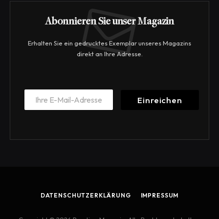
Abonnieren Sie unser Magazin
Erhalten Sie ein gedrucktes Exemplar unseres Magazins
direkt an Ihre Adresse.
E
E
m
Einreichen
m
a
a
i
i
l
l
E
*
m
a
i
l
E
m
DATENSCHUTZERKLÄRUNG
IMPRESSUM
a
i
l