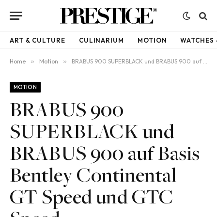
ART & CULTURE
CULINARIUM
MOTION
WATCHES 
Home
»
Motion
»
BRABUS 900 SUPERBLACK und BRABUS 900 auf Basis Bentley Continental GT Speed und GTC Speed
MOTION
BRABUS 900
SUPERBLACK und
BRABUS 900 auf Basis
Bentley Continental
GT Speed und GTC