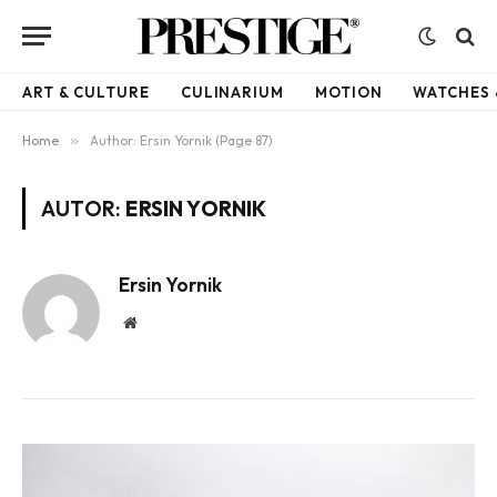
ART & CULTURE
CULINARIUM
MOTION
WATCHES 
Home
»
Author: Ersin Yornik (Page 87)
AUTOR:
ERSIN YORNIK
Ersin Yornik
Website