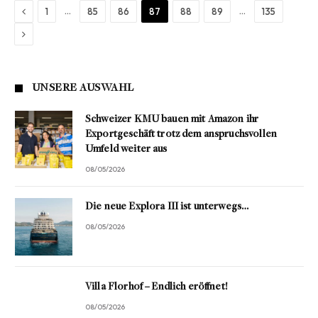
Previous
…
…
1
85
86
87
88
89
135
Next
UNSERE AUSWAHL
Schweizer KMU bauen mit Amazon ihr
Exportgeschäft trotz dem anspruchsvollen
Umfeld weiter aus
08/05/2026
Die neue Explora III ist unterwegs…
08/05/2026
Villa Florhof – Endlich eröffnet!
08/05/2026