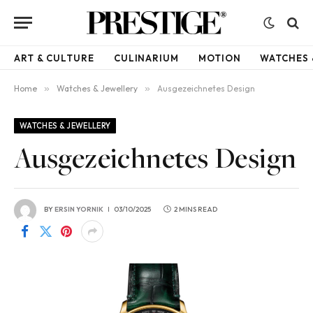
ART & CULTURE
CULINARIUM
MOTION
WATCHES 
Home
»
Watches & Jewellery
»
Ausgezeichnetes Design
WATCHES & JEWELLERY
Ausgezeichnetes Design
BY
ERSIN YORNIK
03/10/2025
2 MINS READ