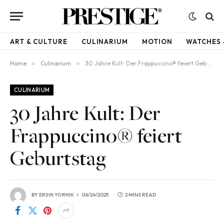
ART & CULTURE
CULINARIUM
MOTION
WATCHES 
Home
»
Culinarium
»
30 Jahre Kult: Der Frappuccino® feiert Geburtstag
CULINARIUM
30 Jahre Kult: Der
Frappuccino® feiert
Geburtstag
BY
ERSIN YORNIK
06/24/2025
2 MINS READ