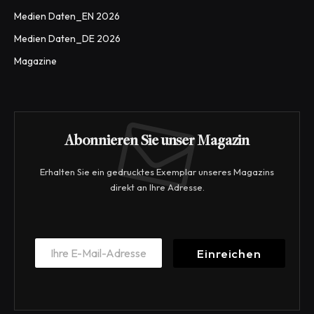
Medien Daten_EN 2026
Medien Daten_DE 2026
Magazine
Abonnieren Sie unser Magazin
Erhalten Sie ein gedrucktes Exemplar unseres Magazins
direkt an Ihre Adresse.
*
E
*
Einreichen
m
E
a
m
i
a
l
i
*
l