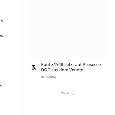
yp
ps
Ponte 1948 setzt auf Prosecco
DOC aus dem Veneto
s
08/04/2026
k
Werbung