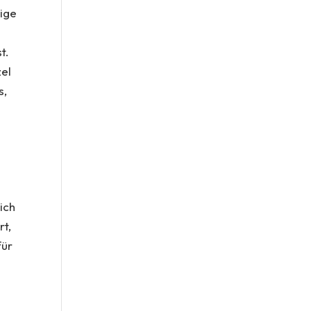
dige
t.
zel
s,
ich
t,
für