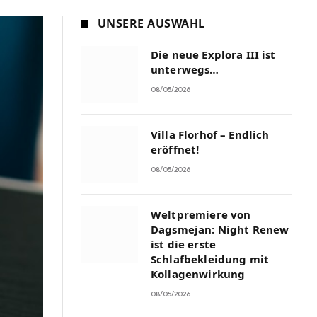
UNSERE AUSWAHL
Die neue Explora III ist
unterwegs…
08/05/2026
Villa Florhof – Endlich
eröffnet!
08/05/2026
Weltpremiere von
Dagsmejan: Night Renew
ist die erste
Schlafbekleidung mit
Kollagenwirkung
08/05/2026