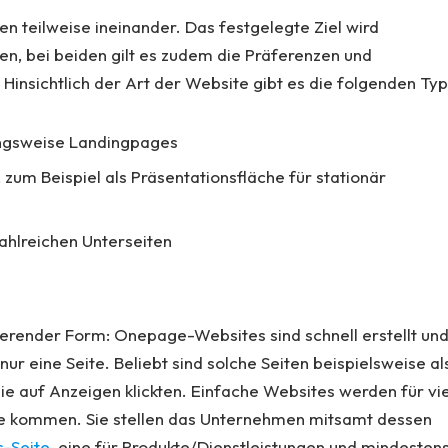
en teilweise ineinander. Das festgelegte Ziel wird
en, bei beiden gilt es zudem die Präferenzen und
 Hinsichtlich der Art der Website gibt es die folgenden Ty
ngsweise Landingpages
zum Beispiel als Präsentationsfläche für stationär
hlreichen Unterseiten
vierender Form: Onepage-Websites sind schnell erstellt un
r eine Seite. Beliebt sind solche Seiten beispielsweise al
e auf Anzeigen klickten. Einfache Websites werden für vi
ge kommen. Sie stellen das Unternehmen mitsamt dessen
s-Seite
, eine für Produkte/Dienstleistungen und mindesten