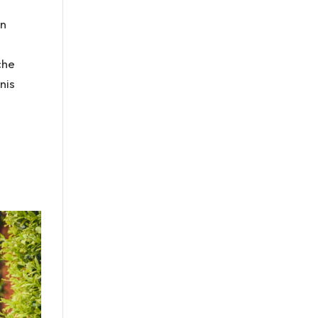
en
che
nis