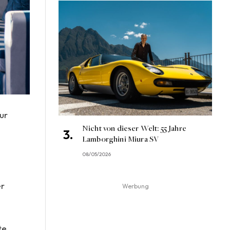
ur
Nicht von dieser Welt: 55 Jahre
Lamborghini Miura SV
08/05/2026
er
Werbung
te,