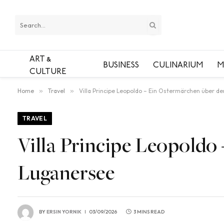
ART &
BUSINESS
CULINARIUM
M
CULTURE
Home
»
Travel
»
Villa Principe Leopoldo – Ein Ostermärchen über 
TRAVEL
Villa Principe Leopoldo
Luganersee
BY
ERSIN YORNIK
03/09/2026
3 MINS READ