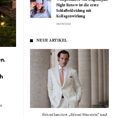
Night Renew ist die erste
Schlafbekleidung mit
Kollagenwirkung
08/05/2026
NEUE ARTIKEL
en.
ch
am
Brioni lanciert „Brioni Maestria“ und