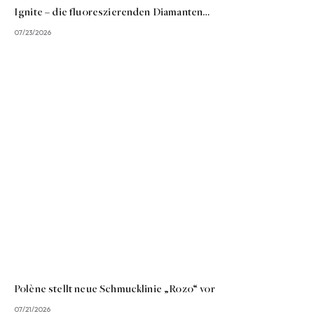
Ignite – die fluoreszierenden Diamanten…
07/23/2026
Polène stellt neue Schmucklinie „Rozo“ vor
07/21/2026