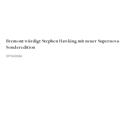
Bremont würdigt Stephen Hawking mit neuer Supernova-
Sonderedition
07/16/2026