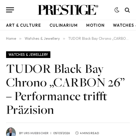
ART & CULTURE
CULINARIUM
MOTION
WATCHES 
Home
»
Watches & Jewellery
»
TUDOR Black Bay Chrono „CARBON 26” – Performance trifft Präzision
WATCHES & JEWELLERY
TUDOR Black Bay
Chrono „CARBON 26”
– Performance trifft
Präzision
BY
URS HUEBSCHER
05/03/2026
4 MINS READ