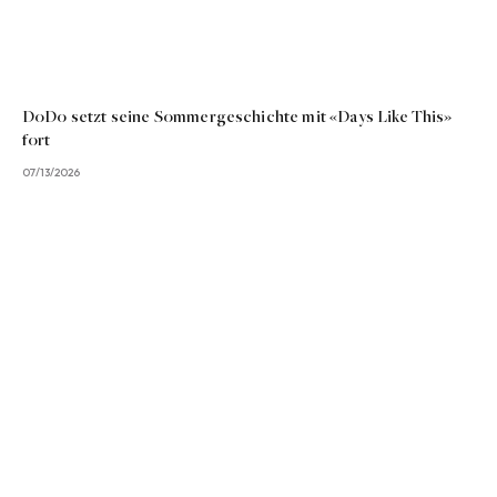
DoDo setzt seine Sommergeschichte mit «Days Like This»
fort
07/13/2026