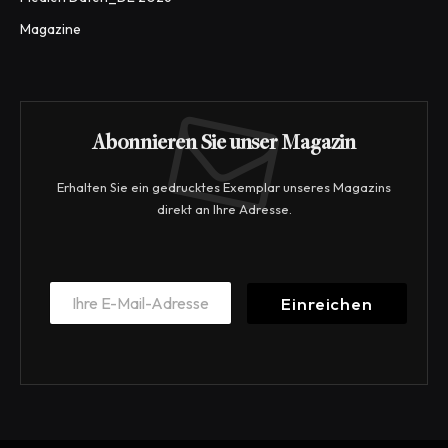
Magazine
Abonnieren Sie unser Magazin
Erhalten Sie ein gedrucktes Exemplar unseres Magazins
direkt an Ihre Adresse.
E
E
m
Einreichen
m
a
a
i
i
l
l
*
*
E
m
a
i