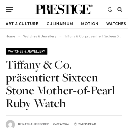
ART & CULTURE
CULINARIUM
MOTION
WATCHES 
Home
»
Watches & Jewellery
»
Tiffany & Co. präsentiert Sixteen Stone Mother-of-Pearl Ruby Watch
WATCHES & JEWELLERY
Tiffany & Co.
präsentiert Sixteen
Stone Mother-of-Pearl
Ruby Watch
BY
NATHALIE BECKER
06/29/2026
2 MINS READ