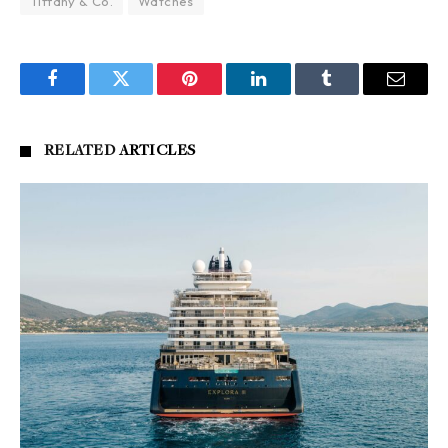
Tiffany & Co.
Watches
Facebook
Twitter
Pinterest
LinkedIn
Tumblr
Email
RELATED
ARTICLES