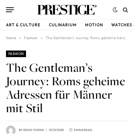
ART & CULTURE
CULINARIUM
MOTION
WATCHES 
Home
»
Fashion
»
The Gentleman’s Journey: Roms geheime Adressen für Männer mit Stil
FASHION
The Gentleman’s
Journey: Roms geheime
Adressen für Männer
mit Stil
BY
ERSIN YORNIK
01/21/2025
3 MINS READ