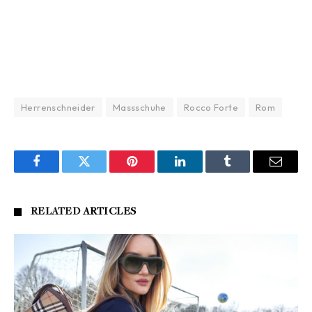
Herrenschneider
Massschuhe
Rocco Forte
Rom
Facebook
Twitter
Pinterest
LinkedIn
Tumblr
Email
RELATED
ARTICLES