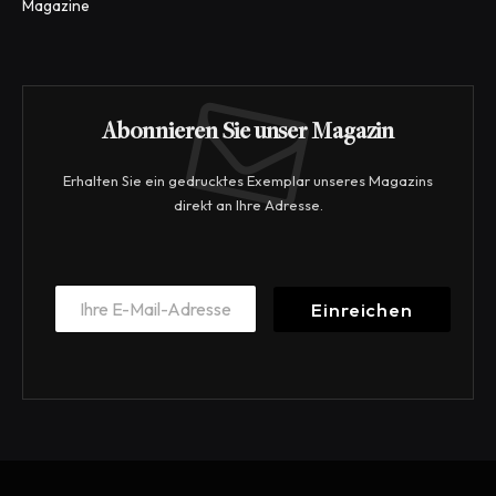
Magazine
Abonnieren Sie unser Magazin
Erhalten Sie ein gedrucktes Exemplar unseres Magazins
direkt an Ihre Adresse.
E
E
m
Einreichen
m
a
a
i
i
l
l
*
*
E
m
a
i
l