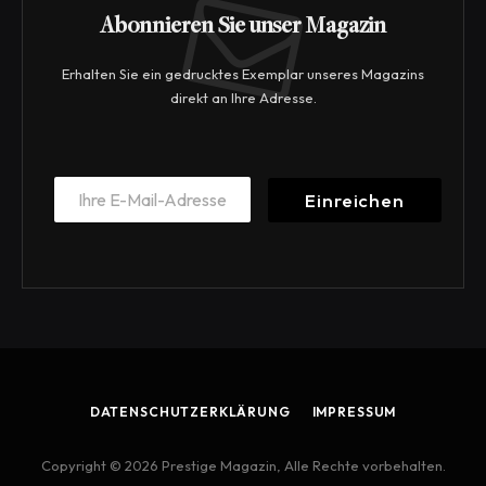
Abonnieren Sie unser Magazin
Erhalten Sie ein gedrucktes Exemplar unseres Magazins
direkt an Ihre Adresse.
*
E
*
Einreichen
m
*
a
i
l
*
DATENSCHUTZERKLÄRUNG
IMPRESSUM
Copyright © 2026 Prestige Magazin, Alle Rechte vorbehalten.