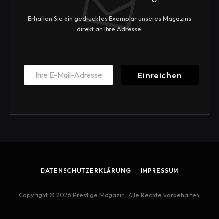
Erhalten Sie ein gedrucktes Exemplar unseres Magazins
direkt an Ihre Adresse.
E
E
m
Einreichen
m
a
a
i
i
l
l
E
*
m
a
i
l
E
m
DATENSCHUTZERKLÄRUNG
IMPRESSUM
a
i
l
Copyright © 2026 Prestige Magazin, Alle Rechte vorbehalten.