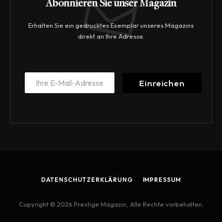
Abonnieren Sie unser Magazin
Erhalten Sie ein gedrucktes Exemplar unseres Magazins
direkt an Ihre Adresse.
E
E
m
Einreichen
m
a
a
i
i
l
l
*
*
*
DATENSCHUTZERKLÄRUNG
IMPRESSUM
Copyright © 2026 Prestige Magazin, Alle Rechte vorbehalten.