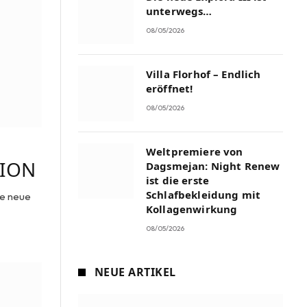
unterwegs…
08/05/2026
Villa Florhof – Endlich
eröffnet!
08/05/2026
Weltpremiere von
TION
Dagsmejan: Night Renew
ist die erste
Schlafbekleidung mit
ie neue
Kollagenwirkung
08/05/2026
NEUE ARTIKEL