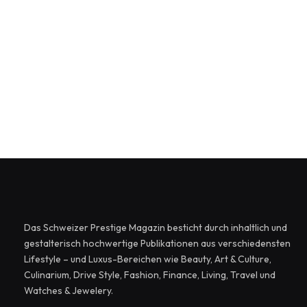
Das Schweizer Prestige Magazin besticht durch inhaltlich und
gestalterisch hochwertige Publikationen aus verschiedensten
Lifestyle – und Luxus-Bereichen wie Beauty, Art & Culture,
Culinarium, Drive Style, Fashion, Finance, Living, Travel und
Watches & Jewelery.