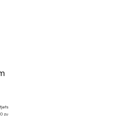
um
tjets
0 zu