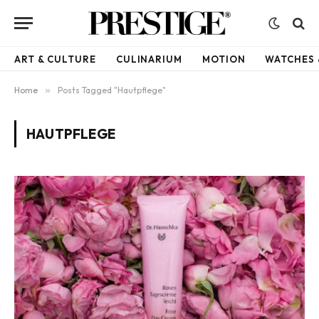
ART & CULTURE
CULINARIUM
MOTION
WATCHES 
Home
»
Posts Tagged "Hautpflege"
HAUTPFLEGE