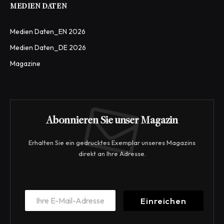
MEDIEN DATEN
Medien Daten_EN 2026
Medien Daten_DE 2026
Magazine
Abonnieren Sie unser Magazin
Erhalten Sie ein gedrucktes Exemplar unseres Magazins
direkt an Ihre Adresse.
E
E
m
Einreichen
m
a
a
i
i