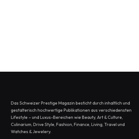
Das Schweizer Prestige Magazin besticht durch inhaltlich und
gestalterisch hochwertige Publikationen aus verschiedensten
Lifestyle – und Luxus-Bereichen wie Beauty, Art & Culture,
Culinarium, Drive Style, Fashion, Finance, Living, Travel und
Watches & Jewelery.