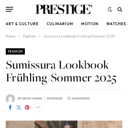
ART & CULTURE
CULINARIUM
MOTION
WATCHES 
Home
»
Fashion
»
Sumissura Lookbook Frühling/Sommer 2025
FASHION
Sumissura Lookbook
Frühling/Sommer 2025
BY
ERSIN YORNIK
04/03/2025
2 MINS READ