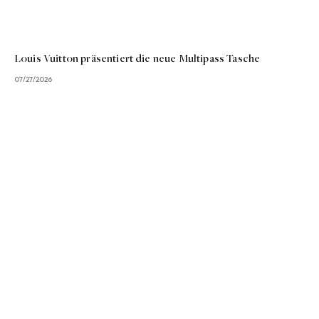
Louis Vuitton präsentiert die neue Multipass Tasche
07/27/2026