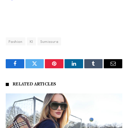
Fashion
KI
Sumissura
Facebook
Twitter
Pinterest
LinkedIn
Tumblr
Email
RELATED
ARTICLES