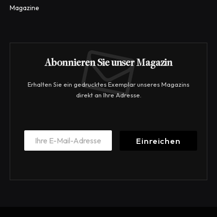
Magazine
Abonnieren Sie unser Magazin
Erhalten Sie ein gedrucktes Exemplar unseres Magazins
direkt an Ihre Adresse.
E
E
m
Einreichen
m
a
a
i
i
l
l
E
*
m
a
i
l