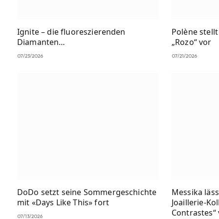
Ignite – die fluoreszierenden
Polène stell
Diamanten…
„Rozo“ vor
07/23/2026
07/21/2026
DoDo setzt seine Sommergeschichte
Messika läss
mit «Days Like This» fort
Joaillerie-Ko
Contrastes“
07/13/2026