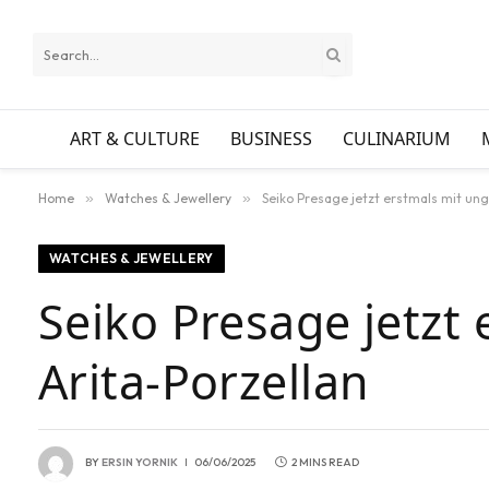
ART & CULTURE
BUSINESS
CULINARIUM
Home
»
Watches & Jewellery
»
Seiko Presage jetzt erstmals mit ung
WATCHES & JEWELLERY
Seiko Presage jetzt
Arita-Porzellan
BY
ERSIN YORNIK
06/06/2025
2 MINS READ