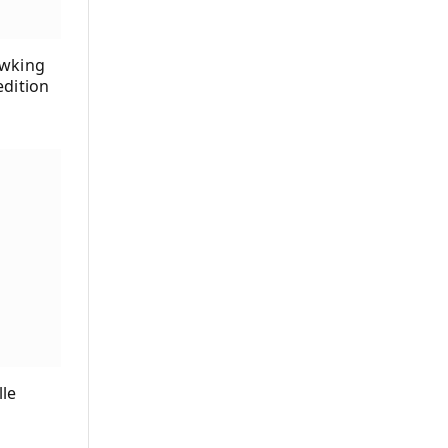
awking
dition
lle