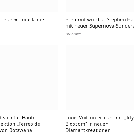
t neue Schmucklinie
Bremont würdigt Stephen H
mit neuer Supernova-Sondere
07/16/2026
t sich für Haute-
Louis Vuitton erblüht mit „Idy
llektion „Terres de
Blossom“ in neuen
 von Botswana
Diamantkreationen