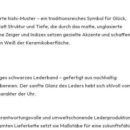
erte
hishi
-Muster – ein traditionsreiches Symbol für Glück,
att Struktur und Tiefe, die durch das matte, unglasierte
e Zeiger und Indizes setzen gezielte Akzente und schaffe
en Weiß der Keramikoberfläche.
ges schwarzes Lederband – gefertigt aus nachhaltig
ereien. Der sanfte Glanz des Leders hebt sich stilvoll vo
arakter der Uhr.
für verantwortungsvolle und umweltschonende Lederproduktio
amten Lieferkette setzt sie Maßstäbe für eine zukunftsfäh