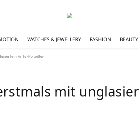
MOTION
WATCHES & JEWELLERY
FASHION
BEAUTY
lasiertem Arita-Porzellan
 erstmals mit unglasie