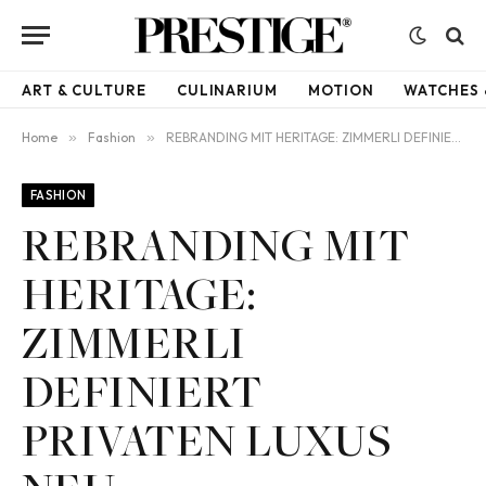
ART & CULTURE
CULINARIUM
MOTION
WATCHES 
Home
»
Fashion
»
REBRANDING MIT HERITAGE: ZIMMERLI DEFINIERT PRIVATEN LUXUS NEU
FASHION
REBRANDING MIT
HERITAGE:
ZIMMERLI
DEFINIERT
PRIVATEN LUXUS