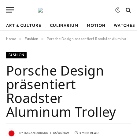
ART & CULTURE
CULINARIUM
MOTION
WATCHES 
Home
»
Fashion
»
Porsche Design präsentiert Roadster Aluminum Trolley
FASHION
Porsche Design
präsentiert
Roadster
Aluminum Trolley
BY
HASAN DURSUN
05/01/2025
4 MINS READ