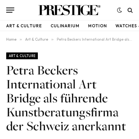
ART & CULTURE
CULINARIUM
MOTION
WATCHES 
Home
»
Art & Culture
»
Petra Beckers International Art Bridge als führende Kunstberatungsfirma der Schweiz anerkannt
ART & CULTURE
Petra Beckers
International Art
Bridge als führende
Kunstberatungsfirma
der Schweiz anerkannt