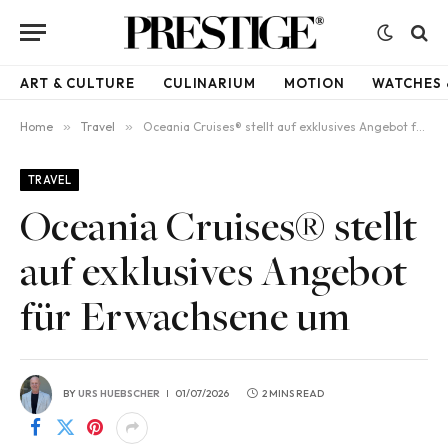
ART & CULTURE
CULINARIUM
MOTION
WATCHES 
Home
»
Travel
»
Oceania Cruises® stellt auf exklusives Angebot für Erwachsene um
TRAVEL
Oceania Cruises® stellt
auf exklusives Angebot
für Erwachsene um
BY
URS HUEBSCHER
01/07/2026
2 MINS READ