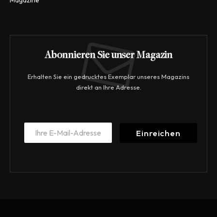
Abonnieren Sie unser Magazin
Erhalten Sie ein gedrucktes Exemplar unseres Magazins
direkt an Ihre Adresse.
E
E
m
Einreichen
m
a
a
i
i
l
l
E
*
m
a
i
l
E