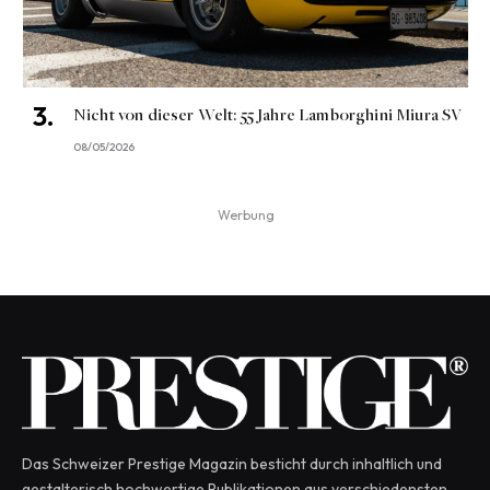
Nicht von dieser Welt: 55 Jahre Lamborghini Miura SV
08/05/2026
Werbung
Das Schweizer Prestige Magazin besticht durch inhaltlich und
gestalterisch hochwertige Publikationen aus verschiedensten