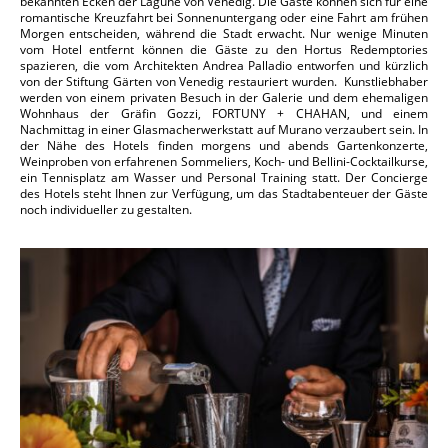
bekannten Ecken der Lagune von Venedig. Die Gäste können sich für eine
romantische Kreuzfahrt bei Sonnenuntergang oder eine Fahrt am frühen
Morgen entscheiden, während die Stadt erwacht. Nur wenige Minuten
vom Hotel entfernt können die Gäste zu den Hortus Redemptories
spazieren, die vom Architekten Andrea Palladio entworfen und kürzlich
von der Stiftung Gärten von Venedig restauriert wurden. Kunstliebhaber
werden von einem privaten Besuch in der Galerie und dem ehemaligen
Wohnhaus der Gräfin Gozzi, FORTUNY + CHAHAN, und einem
Nachmittag in einer Glasmacherwerkstatt auf Murano verzaubert sein. In
der Nähe des Hotels finden morgens und abends Gartenkonzerte,
Weinproben von erfahrenen Sommeliers, Koch- und Bellini-Cocktailkurse,
ein Tennisplatz am Wasser und Personal Training statt. Der Concierge
des Hotels steht Ihnen zur Verfügung, um das Stadtabenteuer der Gäste
noch individueller zu gestalten.