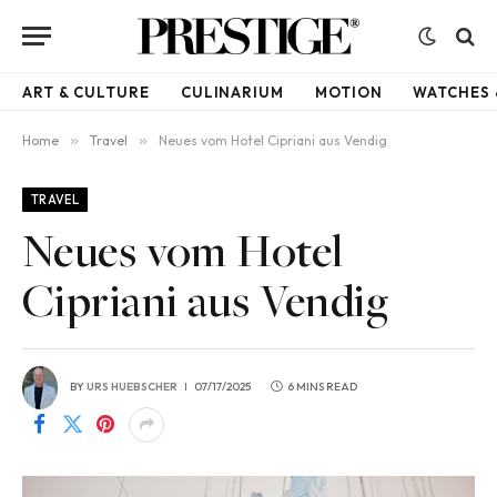
ART & CULTURE
CULINARIUM
MOTION
WATCHES 
Home
»
Travel
»
Neues vom Hotel Cipriani aus Vendig
TRAVEL
Neues vom Hotel
Cipriani aus Vendig
BY
URS HUEBSCHER
07/17/2025
6 MINS READ