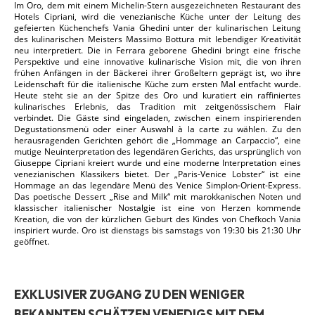
Im Oro, dem mit einem Michelin-Stern ausgezeichneten Restaurant des
Hotels Cipriani, wird die venezianische Küche unter der Leitung des
gefeierten Küchenchefs Vania Ghedini unter der kulinarischen Leitung
des kulinarischen Meisters Massimo Bottura mit lebendiger Kreativität
neu interpretiert. Die in Ferrara geborene Ghedini bringt eine frische
Perspektive und eine innovative kulinarische Vision mit, die von ihren
frühen Anfängen in der Bäckerei ihrer Großeltern geprägt ist, wo ihre
Leidenschaft für die italienische Küche zum ersten Mal entfacht wurde.
Heute steht sie an der Spitze des Oro und kuratiert ein raffiniertes
kulinarisches Erlebnis, das Tradition mit zeitgenössischem Flair
verbindet. Die Gäste sind eingeladen, zwischen einem inspirierenden
Degustationsmenü oder einer Auswahl à la carte zu wählen. Zu den
herausragenden Gerichten gehört die „Hommage an Carpaccio“, eine
mutige Neuinterpretation des legendären Gerichts, das ursprünglich von
Giuseppe Cipriani kreiert wurde und eine moderne Interpretation eines
venezianischen Klassikers bietet. Der „Paris-Venice Lobster“ ist eine
Hommage an das legendäre Menü des Venice Simplon-Orient-Express.
Das poetische Dessert „Rise and Milk“ mit marokkanischen Noten und
klassischer italienischer Nostalgie ist eine von Herzen kommende
Kreation, die von der kürzlichen Geburt des Kindes von Chefkoch Vania
inspiriert wurde. Oro ist dienstags bis samstags von 19:30 bis 21:30 Uhr
geöffnet.
EXKLUSIVER ZUGANG ZU DEN WENIGER
BEKANNTEN SCHÄTZEN VENEDIGS MIT DEM