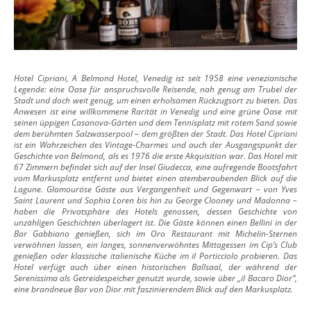
Hotel Cipriani, A Belmond Hotel, Venedig ist seit 1958 eine venezianische
Legende: eine Oase für anspruchsvolle Reisende, nah genug am Trubel der
Stadt und doch weit genug, um einen erholsamen Rückzugsort zu bieten. Das
Anwesen ist eine willkommene Rarität in Venedig und eine grüne Oase mit
seinen üppigen Casanova-Gärten und dem Tennisplatz mit rotem Sand sowie
dem berühmten Salzwasserpool – dem größten der Stadt. Das Hotel Cipriani
ist ein Wahrzeichen des Vintage-Charmes und auch der Ausgangspunkt der
Geschichte von Belmond, als es 1976 die erste Akquisition war. Das Hotel mit
67 Zimmern befindet sich auf der Insel Giudecca, eine aufregende Bootsfahrt
vom Markusplatz entfernt und bietet einen atemberaubenden Blick auf die
Lagune. Glamouröse Gäste aus Vergangenheit und Gegenwart – von Yves
Saint Laurent und Sophia Loren bis hin zu George Clooney und Madonna –
haben die Privatsphäre des Hotels genossen, dessen Geschichte von
unzähligen Geschichten überlagert ist. Die Gäste können einen Bellini in der
Bar Gabbiano genießen, sich im Oro Restaurant mit Michelin-Sternen
verwöhnen lassen, ein langes, sonnenverwöhntes Mittagessen im Cip’s Club
genießen oder klassische italienische Küche im il Porticciolo probieren. Das
Hotel verfügt auch über einen historischen Ballsaal, der während der
Serenissima als Getreidespeicher genutzt wurde, sowie über „il Bacaro Dior“,
eine brandneue Bar von Dior mit faszinierendem Blick auf den Markusplatz.