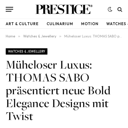
ART & CULTURE
CULINARIUM
MOTION
WATCHES 
Home
»
Watches & Jewellery
»
Müheloser Luxus: THOMAS SABO präsentiert neue Bold Elegance Designs mit Twist
WATCHES & JEWELLERY
Müheloser Luxus:
THOMAS SABO
präsentiert neue Bold
Elegance Designs mit
Twist