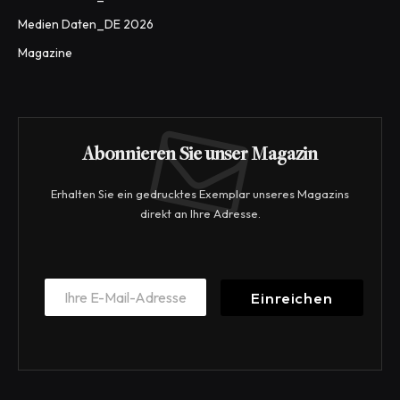
Medien Daten_DE 2026
Magazine
Abonnieren Sie unser Magazin
Erhalten Sie ein gedrucktes Exemplar unseres Magazins
direkt an Ihre Adresse.
*
E
E
Einreichen
m
m
a
a
i
i
l
l
*
E
m