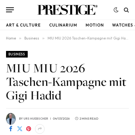
ART & CULTURE
CULINARIUM
MOTION
WATCHES 
Home
»
Business
»
MIU MIU 2026 Taschen-Kampagne mit Gigi Hadid
BUSINESS
MIU MIU 2026
Taschen-Kampagne mit
Gigi Hadid
BY
URS HUEBSCHER
04/03/2026
2 MINS READ