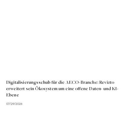
Digitalisierungsschub für die AECO-Branche: Revizto
erweitert sein Ökosystem um eine offene Daten- und KI-
Ebene
07/29/2026