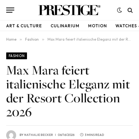
ART & CULTURE
CULINARIUM
MOTION
WATCHES 
Home
»
Fashion
»
Max Mara feiert italienische Eleganz mit der Resort Collection 2026
FASHION
Max Mara feiert
italienische Eleganz mit
der Resort Collection
2026
BY
NATHALIE BECKER
06/16/2026
3 MINS READ