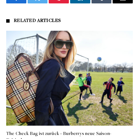
Facebook
Twitter
Pinterest
LinkedIn
Tumblr
Email
RELATED
ARTICLES
The Check Bag ist zurück – Burberrys neue Saison-