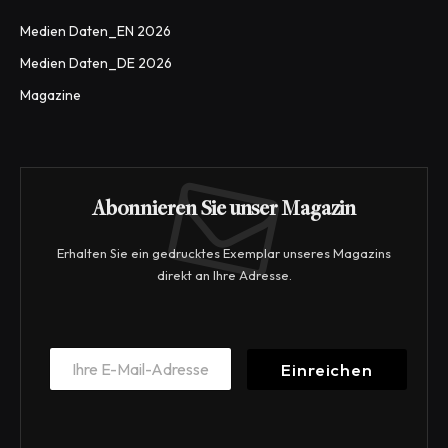
Medien Daten_EN 2026
Medien Daten_DE 2026
Magazine
Abonnieren Sie unser Magazin
Erhalten Sie ein gedrucktes Exemplar unseres Magazins
direkt an Ihre Adresse.
E
E
m
Einreichen
m
a
a
i
i
l
l
E