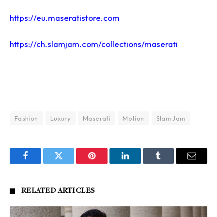
https://eu.maseratistore.com
https://ch.slamjam.com/collections/maserati
Fashion
Luxury
Maserati
Motion
Slam Jam
Facebook
Twitter
Pinterest
LinkedIn
Tumblr
Email
RELATED
ARTICLES