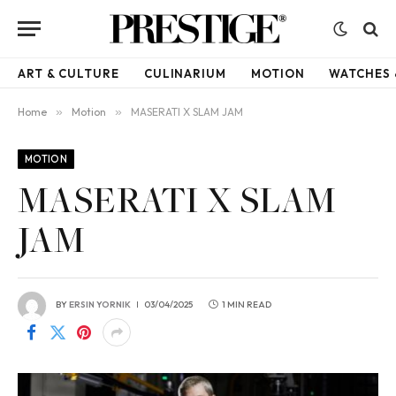
ART & CULTURE
CULINARIUM
MOTION
WATCHES 
Home
»
Motion
»
MASERATI X SLAM JAM
MOTION
MASERATI X SLAM
JAM
BY
ERSIN YORNIK
03/04/2025
1 MIN READ