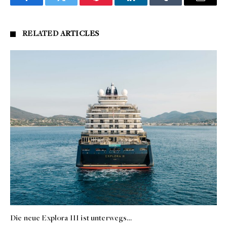
Facebook
Twitter
Pinterest
LinkedIn
Tumblr
Email
RELATED
ARTICLES
Die neue Explora III ist unterwegs…