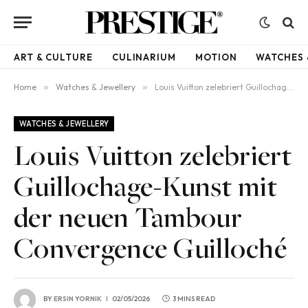
ART & CULTURE
CULINARIUM
MOTION
WATCHES 
Home
»
Watches & Jewellery
»
Louis Vuitton zelebriert Guillochage-Kunst mit der neuen Tambour Convergence Guilloché
WATCHES & JEWELLERY
Louis Vuitton zelebriert
Guillochage-Kunst mit
der neuen Tambour
Convergence Guilloché
BY
ERSIN YORNIK
02/05/2026
3 MINS READ