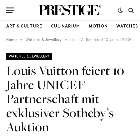
ART & CULTURE
CULINARIUM
MOTION
WATCHES 
Home
»
Watches & Jewellery
»
Louis Vuitton feiert 10 Jahre UNICEF-Partnerschaft mit exklusiver Sotheby’s-Auktion
WATCHES & JEWELLERY
Louis Vuitton feiert 10
Jahre UNICEF-
Partnerschaft mit
exklusiver Sotheby’s-
Auktion