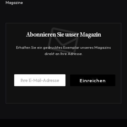
Magazine
Abonnieren Sie unser Magazin
Erhalten Sie ein gedrucktes Exemplar unseres Magazins
direkt an Ihre Adresse.
*
E
*
Einreichen
m
*
a
i
l
*