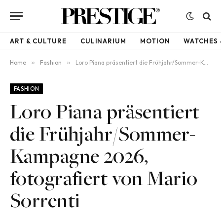
ART & CULTURE
CULINARIUM
MOTION
WATCHES 
Home
»
Fashion
»
Loro Piana präsentiert die Frühjahr/Sommer-Kampagne 2026, fotografiert von Mario Sorrenti
FASHION
Loro Piana präsentiert
die Frühjahr/Sommer-
Kampagne 2026,
fotografiert von Mario
Sorrenti