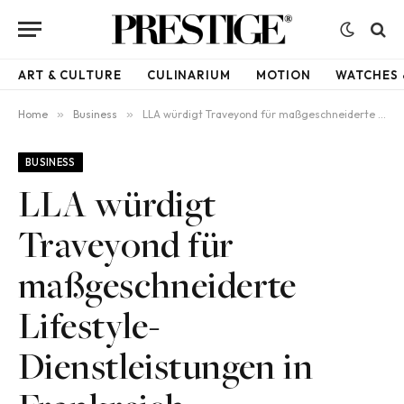
ART & CULTURE
CULINARIUM
MOTION
WATCHES 
Home
»
Business
»
LLA würdigt Traveyond für maßgeschneiderte Lifestyle-Dienstleistungen in Frankreich
BUSINESS
LLA würdigt
Traveyond für
maßgeschneiderte
Lifestyle-
Dienstleistungen in