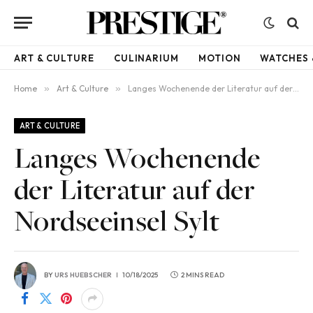
ART & CULTURE
CULINARIUM
MOTION
WATCHES 
Home
»
Art & Culture
»
Langes Wochenende der Literatur auf der Nordseeinsel Sylt
ART & CULTURE
Langes Wochenende
der Literatur auf der
Nordseeinsel Sylt
BY
URS HUEBSCHER
10/18/2025
2 MINS READ