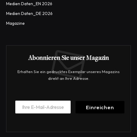
Medien Daten_EN 2026
Medien Daten_DE 2026
Magazine
Abonnieren Sie unser Magazin
Erhalten Sie ein gedrucktes Exemplar unseres Magazins
direkt an Ihre Adresse.
E
E
m
Einreichen
m
a
a
i
i
l
l
E
*
m