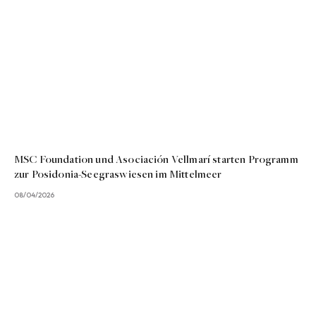
MSC Foundation und Asociación Vellmarí starten Programm
zur Posidonia-Seegraswiesen im Mittelmeer
08/04/2026