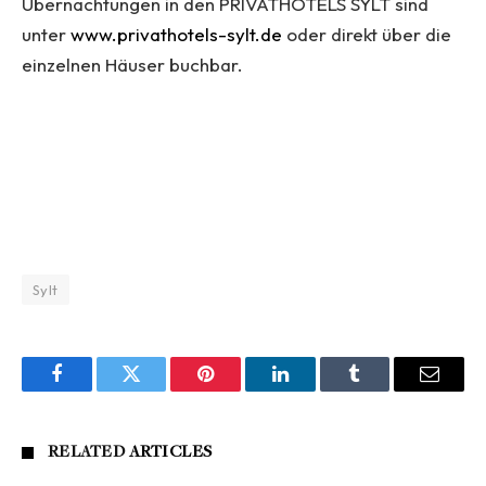
Übernachtungen in den PRIVATHOTELS SYLT sind
unter
www.privathotels-sylt.de
oder direkt über die
einzelnen Häuser buchbar.
Sylt
Facebook
Twitter
Pinterest
LinkedIn
Tumblr
Email
RELATED
ARTICLES