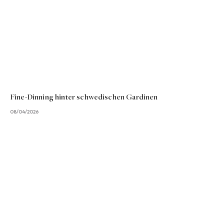
Fine-Dinning hinter schwedischen Gardinen
08/04/2026