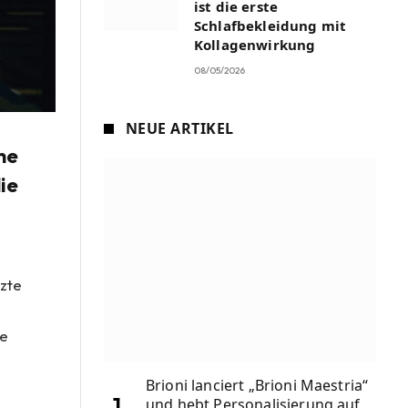
ist die erste
Schlafbekleidung mit
Kollagenwirkung
08/05/2026
NEUE ARTIKEL
ne
die
tzte
h
de
Brioni lanciert „Brioni Maestria“
und hebt Personalisierung auf