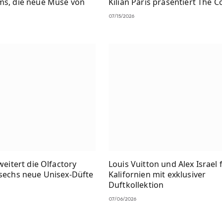
ms, die neue Muse von
Kilian Paris präsentiert The C
07/15/2026
weitert die Olfactory
Louis Vuitton und Alex Israel 
 sechs neue Unisex-Düfte
Kalifornien mit exklusiver
Duftkollektion
07/06/2026