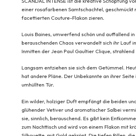
SCANDAL INTENSE ist die kreative Schöpfung von 
einer rosafarbenen Samtschachtel, geschmückt m
facettierten Couture-Flakon zieren.
Louis Baines, umwerfend schön und auffallend in 
berauschenden Chaos verwandelt sich ihr Lauf i
Inmitten der Jean Paul Gaultier Clique, strahlend u
Langsam entziehen sie sich dem Getümmel. Heute N
hat andere Pläne. Der Unbekannte an ihrer Seite i
umhüllten Tür.
Ein wilder, holziger Duft empfängt die beiden un
glühender Vetiver und aromatischer Salbei vermi
sie, sinnlich, berauschend. Es gibt kein Entkomme
zum Nachttisch und wird von einem Flakon mit kr
Silhouette, mit Gold gekrönt. Die tiefen Rillen,