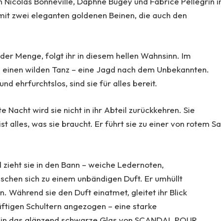
Nicolas Bonneville, Daphné Bugey und Fabrice Pellegrin i
it zwei eleganten goldenen Beinen, die auch den
der Menge, folgt ihr in diesem hellen Wahnsinn. Im
n einen wilden Tanz – eine Jagd nach dem Unbekannten.
nd ehrfurchtslos, sind sie für alles bereit.
acht wird sie nicht in ihr Abteil zurückkehren. Sie
st alles, was sie braucht. Er führt sie zu einer von rotem S
d zieht sie in den Bann – weiche Ledernoten,
schen sich zu einem unbändigen Duft. Er umhüllt
n. Während sie den Duft einatmet, gleitet ihr Blick
äftigen Schultern angezogen – eine starke
 die in das glänzend schwarze Glas von SCANDAL POUR