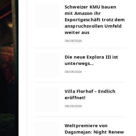
Schweizer KMU bauen
mit Amazon ihr
Exportgeschäft trotz dem
anspruchsvollen Umfeld
weiter aus
08/05/2026
Die neue Explora III ist
unterwegs…
08/05/2026
Villa Florhof – Endlich
eröffnet!
08/05/2026
Weltpremiere von
Dagsmejan: Night Renew