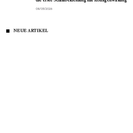
die erste Schlafbekleidung mit Kollagenwirkung
08/05/2026
NEUE ARTIKEL