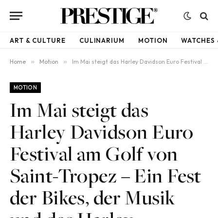
ART & CULTURE
CULINARIUM
MOTION
WATCHES 
Home
»
Motion
»
Im Mai steigt das Harley Davidson Euro Festival am Golf von Saint-Tropez – Ein Fest der Bikes, der Musik und des Harley-Davidson Lifestyles
MOTION
Im Mai steigt das
Harley Davidson Euro
Festival am Golf von
Saint-Tropez – Ein Fest
der Bikes, der Musik