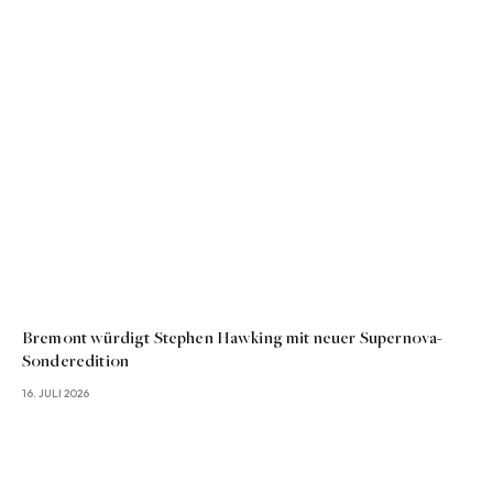
Bremont würdigt Stephen Hawking mit neuer Supernova-
Sonderedition
16. JULI 2026