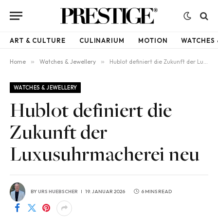
ART & CULTURE
CULINARIUM
MOTION
WATCHES 
Home
»
Watches & Jewellery
»
Hublot definiert die Zukunft der Luxusuhrmacherei neu
WATCHES & JEWELLERY
Hublot definiert die
Zukunft der
Luxusuhrmacherei neu
BY
URS HUEBSCHER
19. JANUAR 2026
6 MINS READ