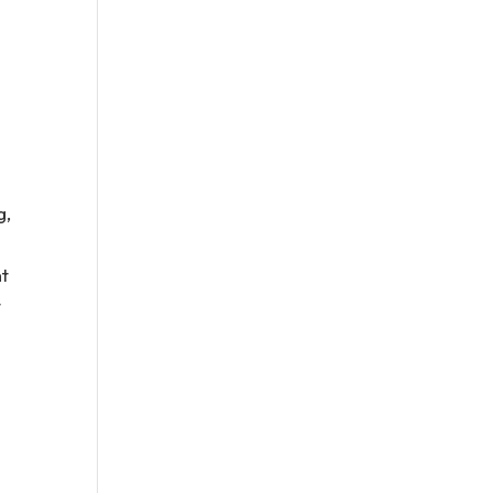
g,
nt
t
d