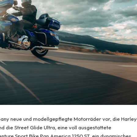
pany neue und modellgepflegte Motorräder vor, die Harley
die Street Glide Ultra, eine voll ausgestattete
enture Sport Bike Pan America 1250 ST, ein dynamisches