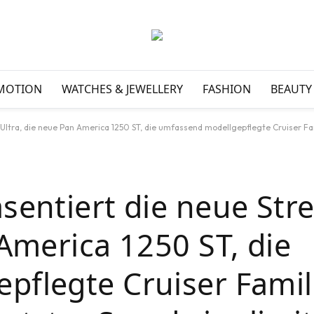
MOTION
WATCHES & JEWELLERY
FASHION
BEAUTY
a, die neue Pan America 1250 ST, die umfassend modellgepflegte Cruiser Familie, die m
sentiert die neue Stre
 America 1250 ST, die
flegte Cruiser Famili