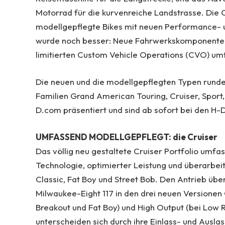
Motorrad für die kurvenreiche Landstrasse. Die
modellgepflegte Bikes mit neuen Performance- un
wurde noch besser: Neue Fahrwerkskomponenten s
limitierten Custom Vehicle Operations (CVO) umf
Die neuen und die modellgepflegten Typen runde
Familien Grand American Touring, Cruiser, Sport, 
D.com präsentiert und sind ab sofort bei den H
UMFASSEND MODELLGEPFLEGT: die Cruiser
Das völlig neu gestaltete Cruiser Portfolio umf
Technologie, optimierter Leistung und überarbeit
Classic, Fat Boy und Street Bob. Den Antrieb üb
Milwaukee-Eight 117 in den drei neuen Versionen 
Breakout und Fat Boy) und High Output (bei Low R
unterscheiden sich durch ihre Einlass- und Ausl