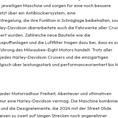
er jeweiligen Maschine und sorgen für eine noch bessere
zt über ein Antiblockiersystem, eine
egelung, die ihre Funktion in Schräglage beibehalten, so
rley-Davidson überarbeitete auch die Fahrwerke aller Crui
ert wurden. Zahlreiche neue Bauteile wie die
puffanlagen und die Luftfilter tragen dazu bei, dass es si
führung des Milwaukee-Eight Motors handelt. Trotz aller
edes Harley-Davidson Cruisers und die einzigartigen
lgisch über leistungsstark und performanceorientiert bis h
f jeder Motorradtour Freiheit, Abenteuer und ultimativen
s nur eine Harley-Davidson vermag. Die Maschine kombinie
g und die Designelemente, die 2024 mit der Street Glide
Reisen zu zweit auf langen Strecken noch angenehmer