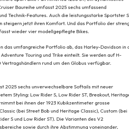
 Cruiser Baureihe umfasst 2025 sechs umfassend
d Technik-Features. Auch die leistungsstarke Sportster 
teigern jetzt ihren Komfort. Und das Portfolio der stren
asst wieder vier modellgepflegte Bikes.
n das umfangreiche Portfolio ab, das Harley-Davidson in 
Adventure Touring und Trike einteilt. Sie werden auf H-
-D Vertragshändlern rund um den Globus verfügbar.
asst 2025 sechs unverwechselbare Softails mit neuer
etem Styling: Low Rider S, Low Rider ST, Breakout, Heritag
ernimmt bei ihnen der 1923 Kubikzentimeter grosse
Classic (bei Street Bob und Heritage Classic), Custom (bei
ider S und Low Rider ST). Die Varianten des V2
assbereiche sowie durch ihre Abstimmung voneinander,