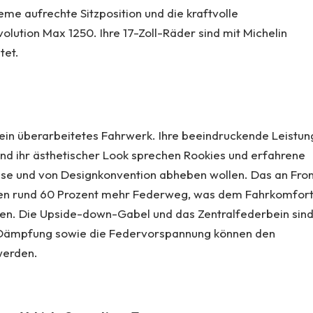
me aufrechte Sitzposition und die kraftvolle
olution Max 1250. Ihre 17-Zoll-Räder sind mit Michelin
tet.
 ein überarbeitetes Fahrwerk. Ihre beeindruckende Leistun
und ihr ästhetischer Look sprechen Rookies und erfahrene
Masse und von Designkonvention abheben wollen. Das an Fro
nten rund 60 Prozent mehr Federweg, was dem Fahrkomfor
gen. Die Upside-down-Gabel und das Zentralfederbein sin
er Dämpfung sowie die Federvorspannung können den
werden.