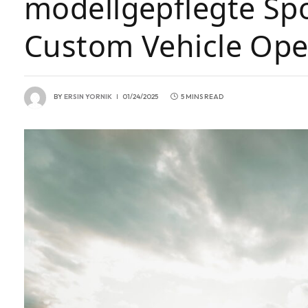
modellgepflegte Spor
Custom Vehicle Ope
BY
ERSIN YORNIK
01/24/2025
5 MINS READ