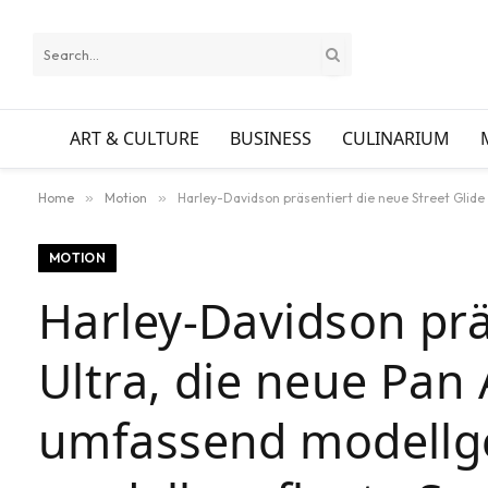
ART & CULTURE
BUSINESS
CULINARIUM
Home
»
Motion
»
Harley-Davidson präsentiert die neue Street Glide Ultr
MOTION
Harley-Davidson prä
Ultra, die neue Pan
umfassend modellgep