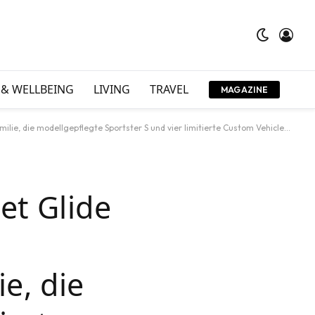
 & WELLBEING
LIVING
TRAVEL
MAGAZINE
odellgepflegte Sportster S und vier limitierte Custom Vehicle Operations Typen
et Glide
e, die