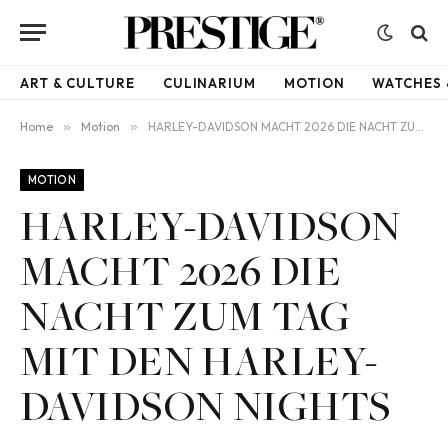
ART & CULTURE
CULINARIUM
MOTION
WATCHES 
Home
»
Motion
»
HARLEY-DAVIDSON MACHT 2026 DIE NACHT ZUM TAG MIT DEN HARLEY-DAVIDSON NIGHTS
MOTION
HARLEY-DAVIDSON
MACHT 2026 DIE
NACHT ZUM TAG
MIT DEN HARLEY-
DAVIDSON NIGHTS