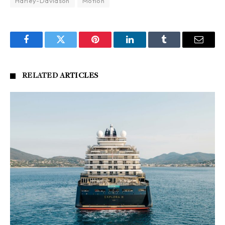
Harley-Davidson
Motion
Facebook
Twitter
Pinterest
LinkedIn
Tumblr
Email
RELATED
ARTICLES