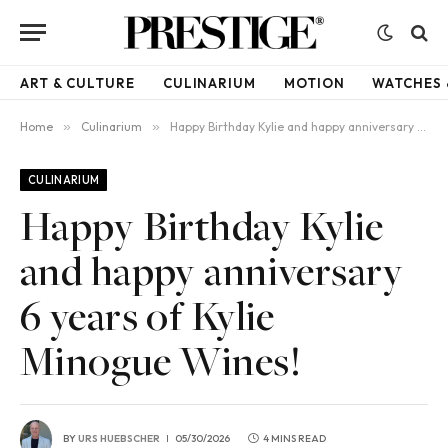
ART & CULTURE
CULINARIUM
MOTION
WATCHES 
Home
»
Culinarium
»
Happy Birthday Kylie and happy anniversary 6 years of Kylie Minogue Wines!
CULINARIUM
Happy Birthday Kylie
and happy anniversary
6 years of Kylie
Minogue Wines!
BY
URS HUEBSCHER
05/30/2026
4 MINS READ