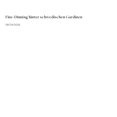
Fine-Dinning hinter schwedischen Gardinen
08/04/2026