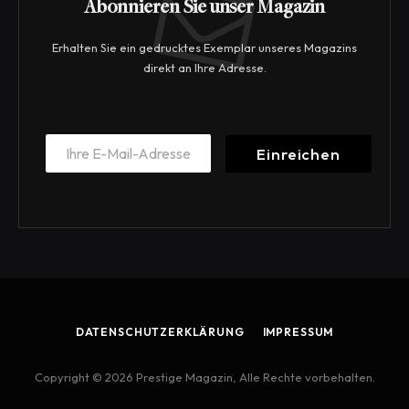
Abonnieren Sie unser Magazin
Erhalten Sie ein gedrucktes Exemplar unseres Magazins
direkt an Ihre Adresse.
E
E
m
Einreichen
m
a
a
i
i
l
l
*
*
*
DATENSCHUTZERKLÄRUNG
IMPRESSUM
Copyright © 2026 Prestige Magazin, Alle Rechte vorbehalten.