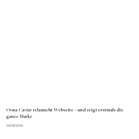
Oona Caviar relauncht Webseite – und zeigt erstmals die
ganze Marke
06/22/2026