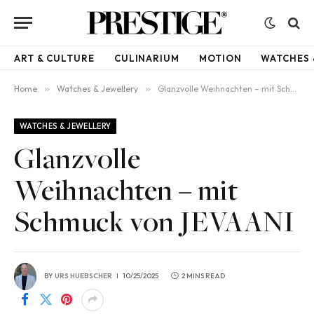
ART & CULTURE
CULINARIUM
MOTION
WATCHES 
Home
»
Watches & Jewellery
»
Glanzvolle Weihnachten – mit Schmuck von JEVAANI
WATCHES & JEWELLERY
Glanzvolle
Weihnachten – mit
Schmuck von JEVAANI
BY
URS HUEBSCHER
10/25/2025
2 MINS READ