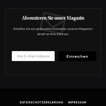
Abonnieren Sie unser Magazin
Erhalten Sie ein gedrucktes Exemplar unseres Magazins
direkt an Ihre Adresse.
E
E
m
Einreichen
m
a
a
i
i
l
l
E
*
m
a
i
l
E
m
DATENSCHUTZERKLÄRUNG
IMPRESSUM
a