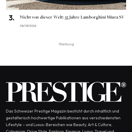
Nicht von dieser Welt: 55 Jahre Lamborghini Miura SV
08/05/2026
Werbung
Das Schweizer Prestige Magazin besticht durch inhaltlich und
gestalterisch hochwertige Publikationen aus verschiedensten
Lifestyle – und Luxus-Bereichen wie Beauty, Art & Culture,
Culinarium, Drive Style, Fashion, Finance, Living, Travel und