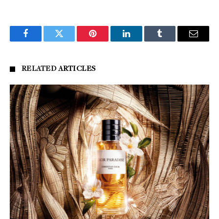
Facebook
Twitter
Pinterest
LinkedIn
Tumblr
Email
RELATED
ARTICLES