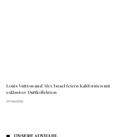
Louis Vuitton und Alex Israel feiern Kalifornien mit
exklusiver Duftkollektion
07/06/2026
UNSERE AUSWAHL