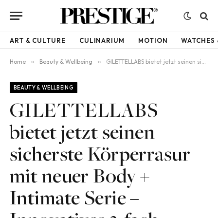
ART & CULTURE
CULINARIUM
MOTION
WATCHES 
Home
»
Beauty & Wellbeing
»
GILETTELLABS bietet jetzt seinen sicherste Körperrasur mit neuer Body + Intimate Serie – Innovatives 3-fach Schutzsystem schützt vor Rasurirritationen und bietet unvergleichlichen Komfort.
BEAUTY & WELLBEING
GILETTELLABS
bietet jetzt seinen
sicherste Körperrasur
mit neuer Body +
Intimate Serie –