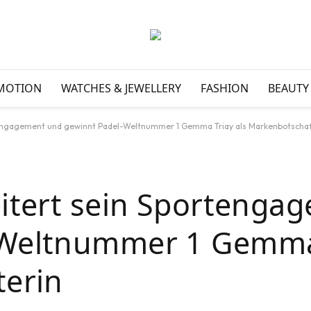
MOTION
WATCHES & JEWELLERY
FASHION
BEAUTY
tengagement und gewinnt Padel-Weltnummer 1 Gemma Triay als Markenbotschaf
eitert sein Sportenga
-Weltnummer 1 Gemma
terin