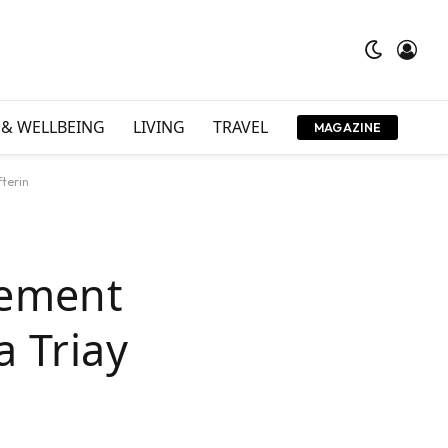
 & WELLBEING
LIVING
TRAVEL
MAGAZINE
terin
gement
 Triay