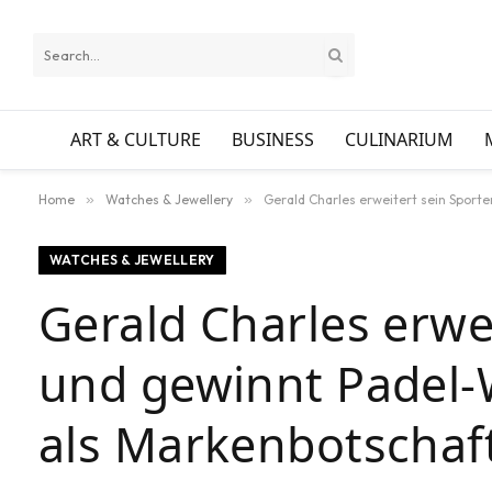
ART & CULTURE
BUSINESS
CULINARIUM
Home
»
Watches & Jewellery
»
Gerald Charles erweitert sein Spor
WATCHES & JEWELLERY
Gerald Charles erw
und gewinnt Padel
als Markenbotschaf