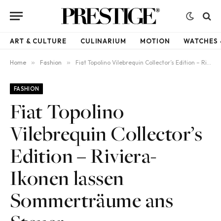
ART & CULTURE
CULINARIUM
MOTION
WATCHES 
Home
»
Fashion
»
Fiat Topolino Vilebrequin Collector’s Edition – Riviera-Ikonen lassen Sommerträume ans Steuer
FASHION
Fiat Topolino
Vilebrequin Collector’s
Edition – Riviera-
Ikonen lassen
Sommerträume ans