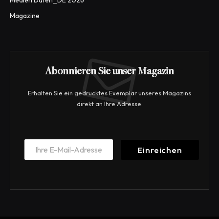
Medien Daten_DE 2026
Magazine
Abonnieren Sie unser Magazin
Erhalten Sie ein gedrucktes Exemplar unseres Magazins
direkt an Ihre Adresse.
E
E
m
Einreichen
m
a
a
i
i
l
l
*
*
E
m
a