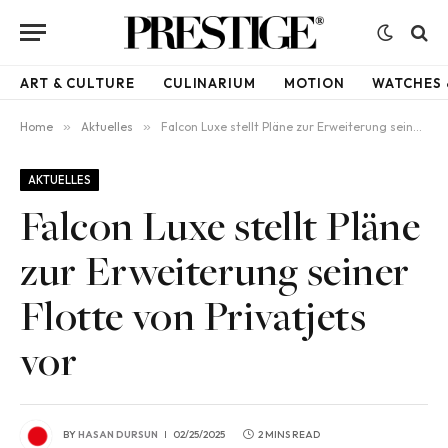
ART & CULTURE
CULINARIUM
MOTION
WATCHES 
Home
»
Aktuelles
»
Falcon Luxe stellt Pläne zur Erweiterung seiner Flotte von Privatjets vor
AKTUELLES
Falcon Luxe stellt Pläne
zur Erweiterung seiner
Flotte von Privatjets
vor
BY
HASAN DURSUN
02/25/2025
2 MINS READ