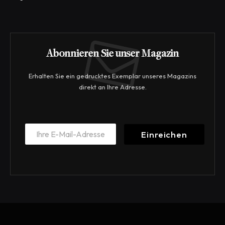
Abonnieren Sie unser Magazin
Erhalten Sie ein gedrucktes Exemplar unseres Magazins
direkt an Ihre Adresse.
*
E
E
Einreichen
m
m
a
a
i
i
l
l
*
E
m
a
i
l