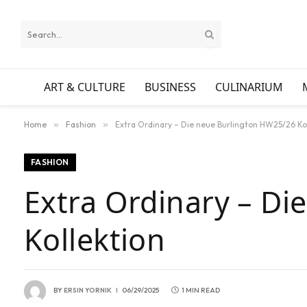
ART & CULTURE
BUSINESS
CULINARIUM
Home
»
Fashion
»
Extra Ordinary – Die neue Burlington HW25/26 Ko
FASHION
Extra Ordinary – D
Kollektion
BY
ERSIN YORNIK
06/29/2025
1 MIN READ