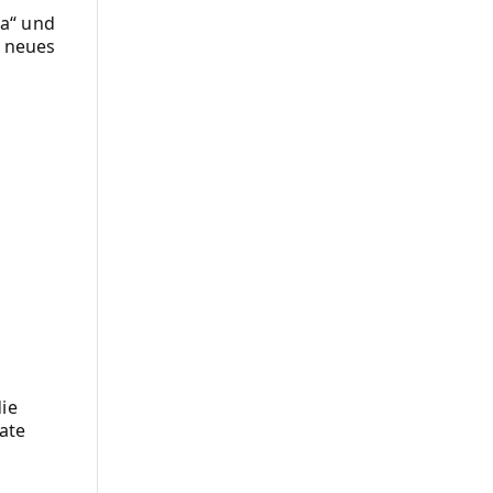
ia“ und
n neues
ie
Late