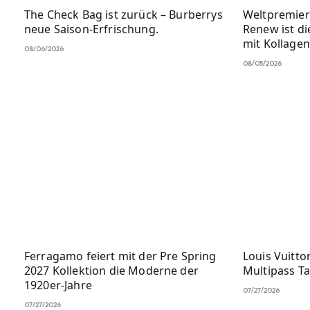
The Check Bag ist zurück – Burberrys
Weltpremier
neue Saison-Erfrischung.
Renew ist di
mit Kollage
08/06/2026
08/05/2026
Ferragamo feiert mit der Pre Spring
Louis Vuitto
2027 Kollektion die Moderne der
Multipass T
1920er-Jahre
07/27/2026
07/27/2026