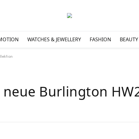
MOTION
WATCHES & JEWELLERY
FASHION
BEAUTY
llektion
ie neue Burlington HW