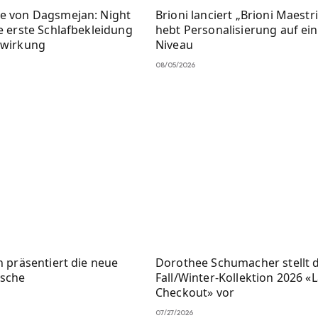
e von Dagsmejan: Night
Brioni lanciert „Brioni Maestr
e erste Schlafbekleidung
hebt Personalisierung auf ei
nwirkung
Niveau
08/05/2026
n präsentiert die neue
Dorothee Schumacher stellt d
asche
Fall/Winter-Kollektion 2026 «
Checkout» vor
07/27/2026