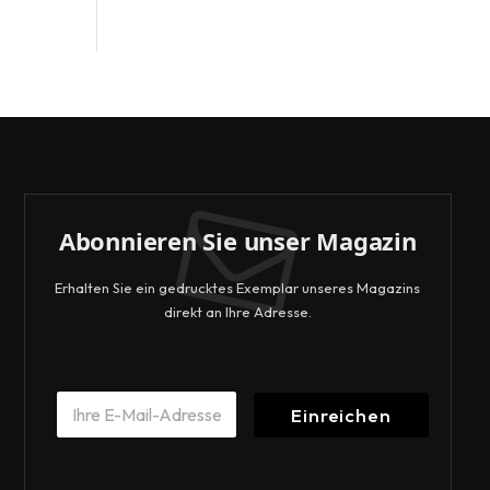
Abonnieren Sie unser Magazin
Erhalten Sie ein gedrucktes Exemplar unseres Magazins
direkt an Ihre Adresse.
E
E
m
Einreichen
m
a
a
i
i
l
l