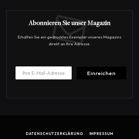
Abonnieren Sie unser Magazin
Erhalten Sie ein gedrucktes Exemplar unseres Magazins
direkt an Ihre Adresse.
E
E
m
Einreichen
m
a
a
i
i
l
l
*
*
E
m
a
i
l
DATENSCHUTZERKLÄRUNG
IMPRESSUM