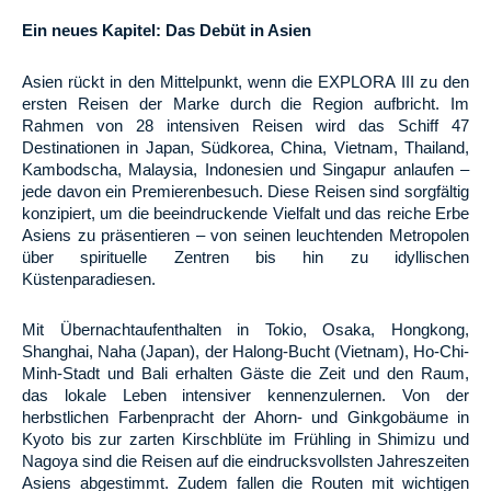
Ein neues Kapitel: Das Debüt in Asien
Asien rückt in den Mittelpunkt, wenn die EXPLORA III zu den
ersten Reisen der Marke durch die Region aufbricht. Im
Rahmen von 28 intensiven Reisen wird das Schiff 47
Destinationen in Japan, Südkorea, China, Vietnam, Thailand,
Kambodscha, Malaysia, Indonesien und Singapur anlaufen –
jede davon ein Premierenbesuch. Diese Reisen sind sorgfältig
konzipiert, um die beeindruckende Vielfalt und das reiche Erbe
Asiens zu präsentieren – von seinen leuchtenden Metropolen
über spirituelle Zentren bis hin zu idyllischen
Küstenparadiesen.
Mit Übernachtaufenthalten in Tokio, Osaka, Hongkong,
Shanghai, Naha (Japan), der Halong-Bucht (Vietnam), Ho-Chi-
Minh-Stadt und Bali erhalten Gäste die Zeit und den Raum,
das lokale Leben intensiver kennenzulernen. Von der
herbstlichen Farbenpracht der Ahorn- und Ginkgobäume in
Kyoto bis zur zarten Kirschblüte im Frühling in Shimizu und
Nagoya sind die Reisen auf die eindrucksvollsten Jahreszeiten
Asiens abgestimmt. Zudem fallen die Routen mit wichtigen