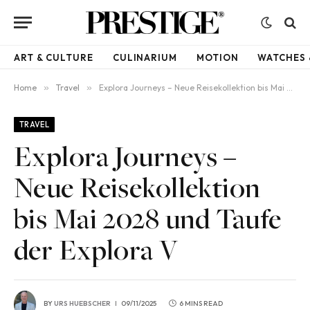
ART & CULTURE
CULINARIUM
MOTION
WATCHES 
Home
»
Travel
»
Explora Journeys – Neue Reisekollektion bis Mai 2028 und Taufe der Explora V
TRAVEL
Explora Journeys –
Neue Reisekollektion
bis Mai 2028 und Taufe
der Explora V
BY
URS HUEBSCHER
09/11/2025
6 MINS READ