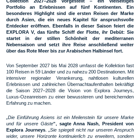
Collection 2027–2028 vorgestellt – ein vielseitiges
Portfolio an Erlebnissen auf fünf Kontinenten. Ein
besonderes Highlight sind die ersten Reisen der Marke
durch Asien, die ein neues Kapitel für anspruchsvolle
Entdecker eröffnen. Ebenfalls in dieser Saison feiert die
EXPLORA V, das fünfte Schiff der Flotte, ihr Debüt: Sie
startet in der stillen Schönheit der mediterranen
Nebensaison und setzt ihre Reise anschließend weiter
über das Rote Meer bis zur Arabischen Halbinsel fort.
Von September 2027 bis Mai 2028 umfasst die Kollektion fast
100 Reisen in 59 Länder und zu nahezu 200 Destinationen. Mit
intensiver regionaler Verankerung, nahtlosen kulturellen
Erlebnissen und zahlreichen Übernachtaufenthalten bekräftigt
die Saison 2027–2028 die Vision von Explora Journeys,
Luxus-Ozeanreisen zu einer bewussteren und bereichernden
Erfahrung zu machen.
„Die Einführung Asiens ist ein Meilenstein für unsere Marke
und für unsere Gäste
“, sagte Anna Nash, President von
Explora Journeys
.
„Sie spiegelt nicht nur unseren Anspruch
wider, unsere Horizonte kontinuierlich zu erweitern, sondern