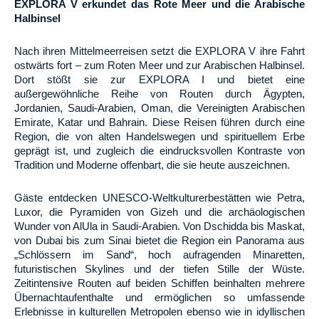
EXPLORA V erkundet das Rote Meer und die Arabische
Halbinsel
Nach ihren Mittelmeerreisen setzt die EXPLORA V ihre Fahrt
ostwärts fort – zum Roten Meer und zur Arabischen Halbinsel.
Dort stößt sie zur EXPLORA I und bietet eine
außergewöhnliche Reihe von Routen durch Ägypten,
Jordanien, Saudi-Arabien, Oman, die Vereinigten Arabischen
Emirate, Katar und Bahrain. Diese Reisen führen durch eine
Region, die von alten Handelswegen und spirituellem Erbe
geprägt ist, und zugleich die eindrucksvollen Kontraste von
Tradition und Moderne offenbart, die sie heute auszeichnen.
Gäste entdecken UNESCO-Weltkulturerbestätten wie Petra,
Luxor, die Pyramiden von Gizeh und die archäologischen
Wunder von AlUla in Saudi-Arabien. Von Dschidda bis Maskat,
von Dubai bis zum Sinai bietet die Region ein Panorama aus
„Schlössern im Sand“, hoch aufragenden Minaretten,
futuristischen Skylines und der tiefen Stille der Wüste.
Zeitintensive Routen auf beiden Schiffen beinhalten mehrere
Übernachtaufenthalte und ermöglichen so umfassende
Erlebnisse in kulturellen Metropolen ebenso wie in idyllischen