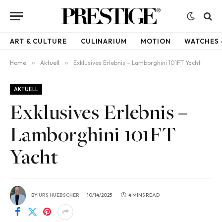
ART & CULTURE
CULINARIUM
MOTION
WATCHES 
Home
»
Aktuell
»
Exklusives Erlebnis – Lamborghini 101FT Yacht
AKTUELL
Exklusives Erlebnis –
Lamborghini 101FT
Yacht
BY
URS HUEBSCHER
10/14/2025
4 MINS READ