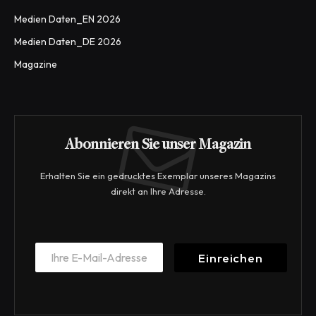
Medien Daten_EN 2026
Medien Daten_DE 2026
Magazine
Abonnieren Sie unser Magazin
Erhalten Sie ein gedrucktes Exemplar unseres Magazins
direkt an Ihre Adresse.
E
E
m
Einreichen
m
a
a
i
i
l
l
*
*