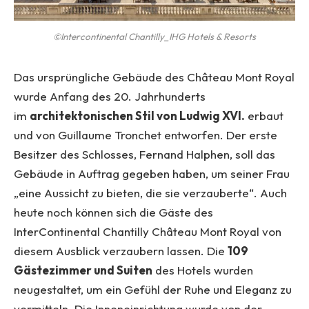
©Intercontinental Chantilly_IHG Hotels & Resorts
Das ursprüngliche Gebäude des Château Mont Royal
wurde Anfang des 20. Jahrhunderts
im
architektonischen Stil von Ludwig XV
I.
erbaut
und von Guillaume Tronchet entworfen. Der erste
Besitzer des Schlosses, Fernand Halphen, soll das
Gebäude in Auftrag gegeben haben, um seiner Frau
„eine Aussicht zu bieten, die sie verzauberte“. Auch
heute noch können sich die Gäste des
InterContinental Chantilly Château Mont Royal von
diesem Ausblick verzaubern lassen. Die
109
Gästezimmer und Suiten
des Hotels wurden
neugestaltet, um ein Gefühl der Ruhe und Eleganz zu
vermitteln. Die Inneneinrichtung wurde von der