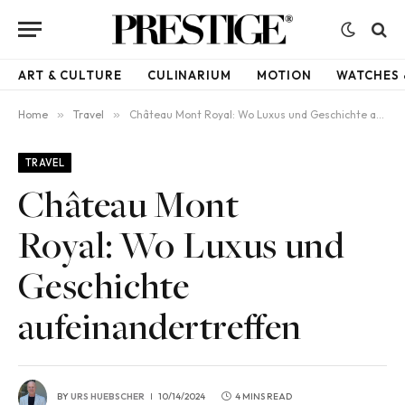
ART & CULTURE
CULINARIUM
MOTION
WATCHES 
Home
»
Travel
»
Château Mont Royal: Wo Luxus und Geschichte aufeinandertreffen
TRAVEL
Château Mont
Royal: Wo Luxus und
Geschichte
aufeinandertreffen
BY
URS HUEBSCHER
10/14/2024
4 MINS READ