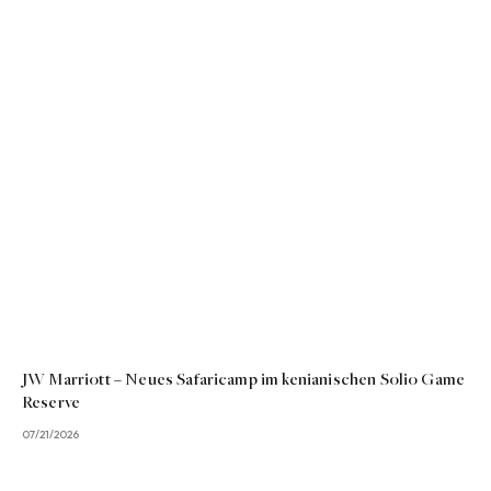
JW Marriott – Neues Safaricamp im kenianischen Solio Game
Reserve
07/21/2026