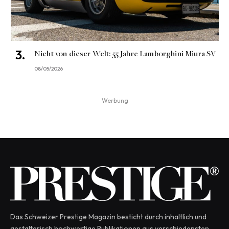
Nicht von dieser Welt: 55 Jahre Lamborghini Miura SV
08/05/2026
Werbung
Das Schweizer Prestige Magazin besticht durch inhaltlich und
gestalterisch hochwertige Publikationen aus verschiedensten