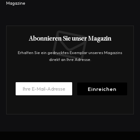
Magazine
Abonnieren Sie unser Magazin
Erhalten Sie ein gedrucktes Exemplar unseres Magazins
direkt an Ihre Adresse.
E
E
m
Einreichen
m
a
a
i
i
l
l
*
*
E
m
a
i
l