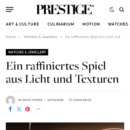
ART & CULTURE
CULINARIUM
MOTION
WATCHES 
Home
»
Watches & Jewellery
»
Ein raffiniertes Spiel aus Licht und Texturen
WATCHES & JEWELLERY
Ein raffiniertes Spiel
aus Licht und Texturen
BY
ERSIN YORNIK
02/06/2024
2 MINS READ