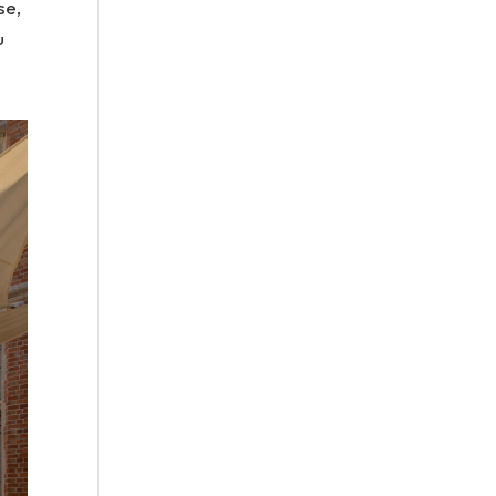
se,
u