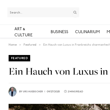
ART &
BUSINESS
CULINARIUM
M
CULTURE
Home
»
Featured
»
Ein Hauch von Luxus in Frankreichs charmantes
FEATURED
Ein Hauch von Luxus in
BY
URS HUEBSCHER
09/27/2025
2 MINS READ